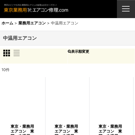
業務用エアコン・修理・販売・激安取付工事（東京埼玉神奈川千葉栃木茨
城）
ホーム
>
業務用エアコン
>
中温用エアコン
中温用エアコン
表示順変更
閉じる
表示数
:
10
件
並び順
:
絞り込む
東京・業務用
東京・業務用
東京・業務用
エアコン 東
エアコン 東
エアコン 東