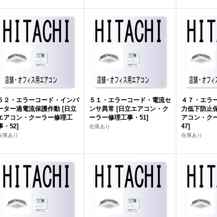
５２・エラーコード・インバ
５１・エラーコード・電流セ
４７・エラ
ーター過電流保護作動
[
日立
ンサ異常
[
日立エアコン・ク
力低下防止
エアコン・クーラー修理工
ーラー修理工事・51
]
アコン・ク
事・52
]
47
]
在庫あり
在庫あり
在庫あり