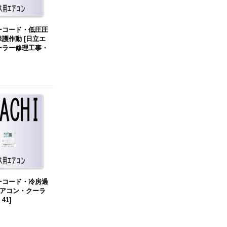
ーコード・低圧圧
保護作動
[
日立エ
ーラー修理工事・
ーコード・冷房過
アコン・クーラ
41
]