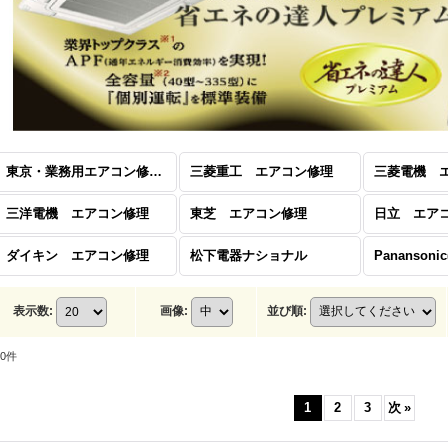
東京・業務用エアコン修理 (全商品)
三菱重工 エアコン修理
三菱電機 
三洋電機 エアコン修理
東芝 エアコン修理
日立 エア
ダイキン エアコン修理
松下電器ナショナル
表示数
:
画像
:
並び順
:
0
件
1
2
3
次
»