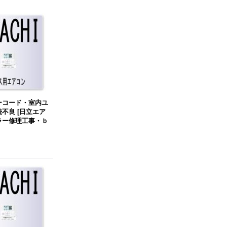
ーコード・室内ユ
続不良
[
日立エア
ラー修理工事・ｂ