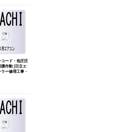
ーコード・低圧圧
保護作動
[
日立エ
ーラー修理工事・