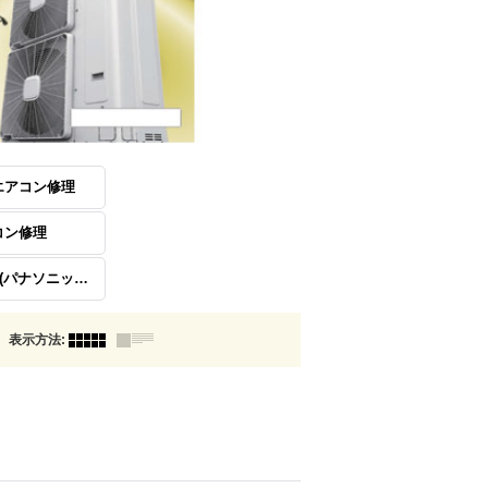
エアコン修理
コン修理
Panansonic(パナソニック)
表示方法
: