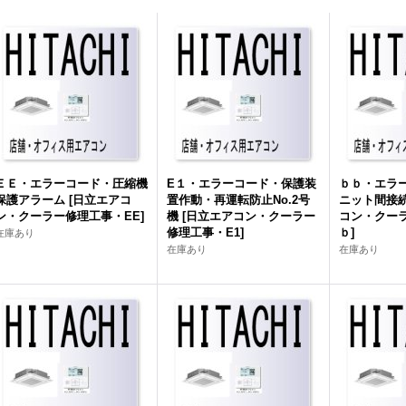
ＥＥ・エラーコード・圧縮機
E１・エラーコード・保護装
ｂｂ・エラ
保護アラーム
[
日立エアコ
置作動・再運転防止No.2号
ニット間接
ン・クーラー修理工事・EE
]
機
[
日立エアコン・クーラー
コン・クー
修理工事・E1
]
ｂ
]
在庫あり
在庫あり
在庫あり