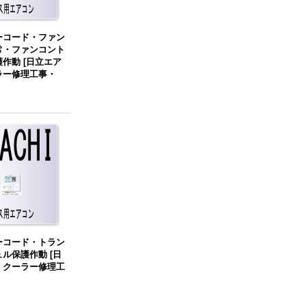
ーコード・ファン
常・ファンコント
護作動
[
日立エア
ラー修理工事・
ーコード・トラン
ュル保護作動
[
日
・クーラー修理工