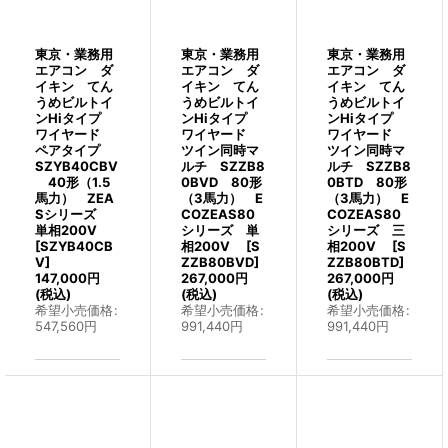
東京・業務用
東京・業務用
東京・業務用
エアコン ダ
エアコン ダ
エアコン ダ
イキン てん
イキン てん
イキン てん
うめビルトイ
うめビルトイ
うめビルトイ
ンHiタイプ
ンHiタイプ
ンHiタイプ
ワイヤード
ワイヤード
ワイヤード
ペアタイプ
ツイン同時マ
ツイン同時マ
SZYB40CBV
ルチ SZZB8
ルチ SZZB8
40形（1.5
0BVD 80形
0BTD 80形
馬力） ZEA
（3馬力） E
（3馬力） E
Sシリーズ
COZEAS80
COZEAS80
単相200V
シリーズ 単
シリーズ 三
[
SZYB40CB
相200V
[
S
相200V
[
S
V
]
ZZB80BVD
]
ZZB80BTD
]
147,000
円
267,000
円
267,000
円
(税込)
(税込)
(税込)
希望小売価格
:
希望小売価格
:
希望小売価格
:
547,560
円
991,440
円
991,440
円