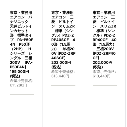
東京・業務用
東京・業務用
東京・業務用
エアコン パ
エアコン 三
エアコン 三
ナソニック
菱 ビルトイ
菱 ビルトイ
天井ビルトイ
ン スリムZR
ン スリムZR
ンカセット
標準（シン
標準（シン
形 標準タイ
グル）PDZ-Z
グル）PDZ-Z
プ PA-P50F
RP40SGF 4
RP40GF 40
4N P50形
0形（1.5馬
形（1.5馬力）
（2HP） H
力） 単相20
三相200V
シリーズ シ
0V
[
PDZ-ZRP
[
PDZ-ZRP40
ングル 三相
40SGF
]
GF
]
200V
[
PA-
202,000
円
202,000
円
P50F4N
]
(税込)
(税込)
195,000
円
希望小売価格
:
希望小売価格
:
(税込)
613,440
円
613,440
円
希望小売価格
:
611,280
円