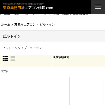
業務用エアコン・修理・販売・激安取付工事（東京埼玉神奈川千葉栃木茨
城）
ビルトインタイプ エアコン 三菱重工,東芝,三菱,日立,パナソニック,ダイキ
ン 東京・埼玉・千葉・神奈川・栃木・茨城 見積無料,激安,格安
ホーム
>
業務用エアコン
>
ビルトイン
ビルトイン
ビルトインタイプ エアコン
表示順変更
閉じる
表示数
:
57
件
並び順
:
絞り込む