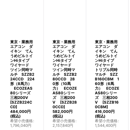
東京・業務用
東京・業務用
東京・業務用
エアコン ダ
エアコン ダ
エアコン ダ
イキン てん
イキン てん
イキン てん
うめビルトイ
うめビルトイ
うめビルトイ
ンHiタイプ
ンHiタイプ
ンHiタイプ
ワイヤード
ワイヤード
ワイヤード
ツイン同時マ
ツイン同時マ
トリプル同時
ルチ SZZB2
ルチ SZZB2
マルチ SZZ
24CCD 224
80CCD 28
B160CBM 1
形（8馬力）
0形（10馬
60形（6馬
ECOZEAS
力） ECOZE
力） ECOZE
80シリーズ
AS80シリー
AS80シリー
三相200V
ズ 三相200
ズ 三相200
[
SZZB224C
V
[
SZZB28
V
[
SZZB16
CD
]
0CCD
]
0CBM
]
484,000
円
582,000
円
416,000
円
(税込)
(税込)
(税込)
希望小売価格
:
希望小売価格
:
希望小売価格
:
1,796,040
円
2,157,840
円
1,544,400
円