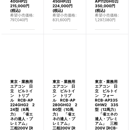
40GHP2
]
45GHPJ2
]
AP112GHG2
]
215,000
円
224,000
円
350,000
円
(税込)
(税込)
(税込)
希望小売価格
:
希望小売価格
:
希望小売価格
:
797,040
円
831,600
円
1,297,080
円
東京・業務用
東京・業務用
東京・業務用
エアコン 日
エアコン 日
エアコン 日
立 ビルトイ
立 ビルトイ
立 ビルトイ
ン トリプ
ン トリプ
ン フォー
ル RCB-AP
ル RCB-AP
RCB-AP335
224GHG2 2
280GHG2 2
GHW2 335
24型（8馬
80型（10馬
型（12馬力）
力） 「省エ
力） 「省エ
「省エネの
ネの達人・プ
ネの達人・プ
達人・プレミ
レミアム」
レミアム」
アム」 三相
三相200V
[
R
三相200V
[
R
200V
[
RCB-