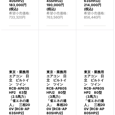
40SHP2
]
45SHPJ2
]
63SHPJ2
]
183,000
円
190,000
円
214,000
円
(税込)
(税込)
(税込)
希望小売価格
:
希望小売価格
:
希望小売価格
:
733,320
円
763,560
円
856,440
円
東京・業務用
東京・業務用
東京・業務用
エアコン 日
エアコン 日
エアコン 日
立 ビルトイ
立 ビルトイ
立 ビルトイ
ン ツイン
ン ツイン
ン ツイン
RCB-AP63S
RCB-AP80S
RCB-AP80S
HP2 63型
HPJ2 80型
HP2 80型
（2.5馬力）
（3馬力）
（3馬力）
「省エネの達
「省エネの達
「省エネの達
人」 三相20
人」 単相20
人」 三相20
0V
[
RCB-AP
0V
[
RCB-AP
0V
[
RCB-AP
63SHP2
]
80SHPJ2
]
80SHP2
]