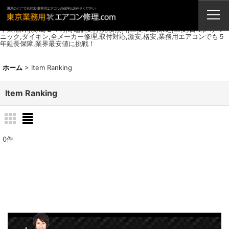
業務用エアコン・修理・販売・激安取付工事（東京埼玉神奈川千葉栃木茨
城）
業務用エアコン,修理,取付工事,販売,エアコンクリーニング,東京,埼玉,神奈川,
千葉,栃木,茨城,２４時間電話受付,見積無料,三菱重工,東芝,三菱,日立,パナソ
ニック,ダイキン,全メーカー修理,取付対応,激安,格安,業務用エアコンでも５
年延長保障,業界最安値に挑戦！
ホーム
>
Item Ranking
Item Ranking
0
件