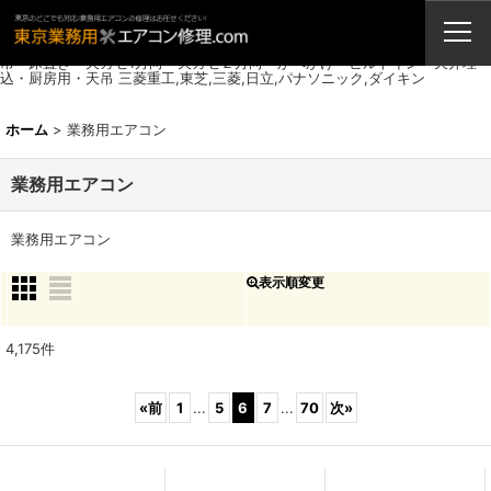
業務用エアコン・修理・販売・激安取付工事（東京埼玉神奈川千葉栃木茨
城）
業務用エアコン 東京・埼玉・千葉・神奈川・栃木・茨城・天カセ4方向・天
吊・床置き・天カセ1方向・天カセ２方向・かべかけ・ビルトイン・天井埋
込・厨房用・天吊 三菱重工,東芝,三菱,日立,パナソニック,ダイキン
ホーム
>
業務用エアコン
業務用エアコン
業務用エアコン
表示順変更
閉じる
サブカテゴリ
:
4,175
件
表示数
:
«
前
1
...
5
6
7
...
70
次
»
並び順
: