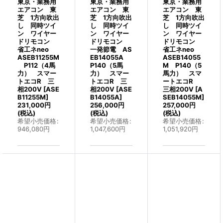
東京・業務用
東京・業務用
東京・業務用
エアコン 東
エアコン 東
エアコン 東
芝 1方向吹出
芝 1方向吹出
芝 1方向吹出
し 同時ツイ
し 同時ツイ
し 同時ツイ
ン ワイヤー
ン ワイヤー
ン ワイヤー
ドリモコン
ドリモコン
ドリモコン
省工ネneo
一発節電 AS
省工ネneo
ASEB11255M
EB14055A
ASEB14055
P112（4馬
P140（5馬
M P140（5
力） スマー
力） スマー
馬力） スマ
トエコR 三
トエコR 三
ートエコR
相200V
[
ASE
相200V
[
ASE
三相200V
[
A
B11255M
]
B14055A
]
SEB14055M
]
231,000
円
256,000
円
257,000
円
(税込)
(税込)
(税込)
希望小売価格
:
希望小売価格
:
希望小売価格
:
946,080
円
1,047,600
円
1,051,920
円