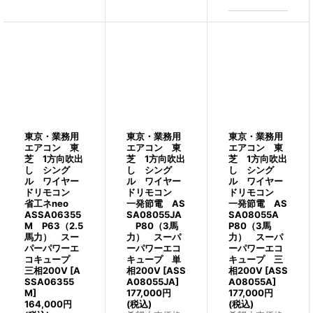
東京・業務用
東京・業務用
東京・業務用
エアコン 東
エアコン 東
エアコン 東
芝 1方向吹出
芝 1方向吹出
芝 1方向吹出
し シング
し シング
し シング
ル ワイヤー
ル ワイヤー
ル ワイヤー
ドリモコン
ドリモコン
ドリモコン
省工ネneo
一発節電 AS
一発節電 AS
ASSA06355
SA08055JA
SA08055A
M P63（2.5
P80（3馬
P80（3馬
馬力） スー
力） スーパ
力） スーパ
パーパワーエ
ーパワーエコ
ーパワーエコ
コキュープ
キュープ 単
キュープ 三
三相200V
[
A
相200V
[
ASS
相200V
[
ASS
SSA06355
A08055JA
]
A08055A
]
M
]
177,000
円
177,000
円
164,000
円
(税込)
(税込)