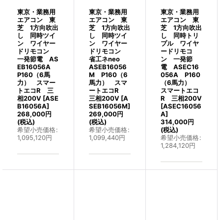
東京・業務用
東京・業務用
東京・業務用
エアコン 東
エアコン 東
エアコン 東
芝 1方向吹出
芝 1方向吹出
芝 1方向吹出
し 同時ツイ
し 同時ツイ
し 同時トリ
ン ワイヤー
ン ワイヤー
プル ワイヤ
ドリモコン
ドリモコン
ードリモコ
一発節電 AS
省工ネneo
ン 一発節
EB16056A
ASEB16056
電 ASEC16
P160（6馬
M P160（6
056A P160
力） スマー
馬力） スマ
（6馬力）
トエコR 三
ートエコR
スマートエコ
相200V
[
ASE
三相200V
[
A
R 三相200V
B16056A
]
SEB16056M
]
[
ASEC16056
268,000
円
269,000
円
A
]
(税込)
(税込)
314,000
円
希望小売価格
:
希望小売価格
:
(税込)
1,095,120
円
1,099,440
円
希望小売価格
:
1,284,120
円