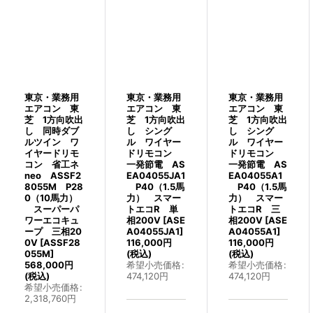
東京・業務用
東京・業務用
東京・業務用
エアコン 東
エアコン 東
エアコン 東
芝 1方向吹出
芝 1方向吹出
芝 1方向吹出
し 同時ダブ
し シング
し シング
ルツイン ワ
ル ワイヤー
ル ワイヤー
イヤードリモ
ドリモコン
ドリモコン
コン 省工ネ
一発節電 AS
一発節電 AS
neo ASSF2
EA04055JA1
EA04055A1
8055M P28
P40（1.5馬
P40（1.5馬
0（10馬力）
力） スマー
力） スマー
スーパーパ
トエコR 単
トエコR 三
ワーエコキュ
相200V
[
ASE
相200V
[
ASE
ープ 三相20
A04055JA1
]
A04055A1
]
0V
[
ASSF28
116,000
円
116,000
円
055M
]
(税込)
(税込)
568,000
円
希望小売価格
:
希望小売価格
:
(税込)
474,120
円
474,120
円
希望小売価格
:
2,318,760
円