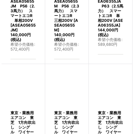
ASEA05655
ASEA05655
EA06355JA
JM P56（2.
M P56（2.3
P63（2.5馬
3馬力） ス
馬力） スマ
力） スマー
マートエコR
ートエコR
トエコR 単
単相200V
三相200V
[
A
相200V
[
ASE
[
ASEA05655
SEA05655
A06355JA
]
JM
]
M
]
144,000
円
140,000
円
140,000
円
(税込)
(税込)
(税込)
希望小売価格
:
希望小売価格
:
希望小売価格
:
589,680
円
572,400
円
572,400
円
東京・業務用
東京・業務用
東京・業務用
エアコン 東
エアコン 東
エアコン 東
芝 1方向吹出
芝 1方向吹出
芝 1方向吹出
し シング
し シング
し シング
ル ワイヤー
ル ワイヤー
ル ワイヤー