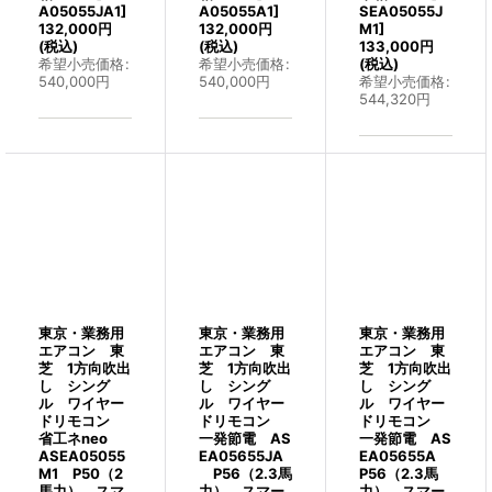
A05055JA1
]
A05055A1
]
SEA05055J
132,000
円
132,000
円
M1
]
(税込)
(税込)
133,000
円
希望小売価格
:
希望小売価格
:
(税込)
540,000
円
540,000
円
希望小売価格
:
544,320
円
東京・業務用
東京・業務用
東京・業務用
エアコン 東
エアコン 東
エアコン 東
芝 1方向吹出
芝 1方向吹出
芝 1方向吹出
し シング
し シング
し シング
ル ワイヤー
ル ワイヤー
ル ワイヤー
ドリモコン
ドリモコン
ドリモコン
省工ネneo
一発節電 AS
一発節電 AS
ASEA05055
EA05655JA
EA05655A
M1 P50（2
P56（2.3馬
P56（2.3馬
馬力） スマ
力） スマー
力） スマー