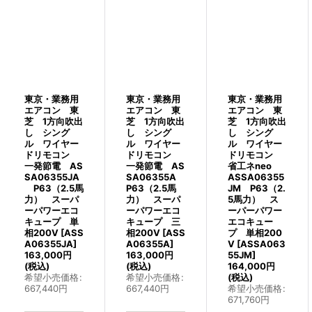
絞り込む
東京・業務用
東京・業務用
東京・業務用
エアコン 東
エアコン 東
エアコン 東
芝 1方向吹出
芝 1方向吹出
芝 1方向吹出
し シング
し シング
し シング
ル ワイヤー
ル ワイヤー
ル ワイヤー
ドリモコン
ドリモコン
ドリモコン
一発節電 AS
一発節電 AS
省工ネneo
SA06355JA
SA06355A
ASSA06355
P63（2.5馬
P63（2.5馬
JM P63（2.
力） スーパ
力） スーパ
5馬力） ス
ーパワーエコ
ーパワーエコ
ーパーパワー
キュープ 単
キュープ 三
エコキュー
相200V
[
ASS
相200V
[
ASS
プ 単相200
A06355JA
]
A06355A
]
V
[
ASSA063
163,000
円
163,000
円
55JM
]
(税込)
(税込)
164,000
円
希望小売価格
:
希望小売価格
:
(税込)
667,440
円
667,440
円
希望小売価格
:
671,760
円