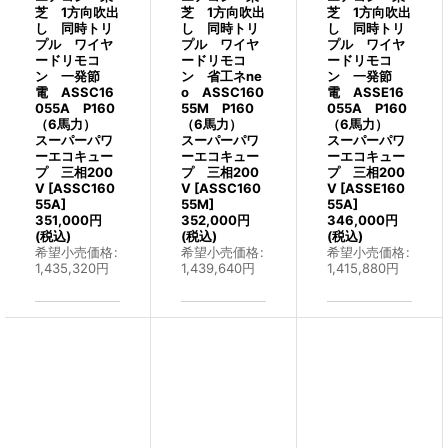
芝 1方向吹出
芝 1方向吹出
芝 1方向吹出
し 同時トリ
し 同時トリ
し 同時トリ
プル ワイヤ
プル ワイヤ
プル ワイヤ
ードリモコ
ードリモコ
ードリモコ
ン 一発節
ン 省工ネne
ン 一発節
電 ASSC16
o ASSC160
電 ASSE16
055A P160
55M P160
055A P160
（6馬力）
（6馬力）
（6馬力）
スーパーパワ
スーパーパワ
スーパーパワ
ーエコキュー
ーエコキュー
ーエコキュー
プ 三相200
プ 三相200
プ 三相200
V
[
ASSC160
V
[
ASSC160
V
[
ASSE160
55A
]
55M
]
55A
]
351,000
円
352,000
円
346,000
円
(税込)
(税込)
(税込)
希望小売価格
:
希望小売価格
:
希望小売価格
:
1,435,320
円
1,439,640
円
1,415,880
円