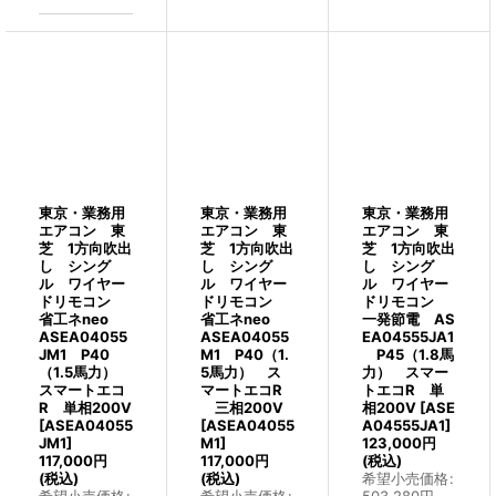
東京・業務用
東京・業務用
東京・業務用
エアコン 東
エアコン 東
エアコン 東
芝 1方向吹出
芝 1方向吹出
芝 1方向吹出
し シング
し シング
し シング
ル ワイヤー
ル ワイヤー
ル ワイヤー
ドリモコン
ドリモコン
ドリモコン
省工ネneo
省工ネneo
一発節電 AS
ASEA04055
ASEA04055
EA04555JA1
JM1 P40
M1 P40（1.
P45（1.8馬
（1.5馬力）
5馬力） ス
力） スマー
スマートエコ
マートエコR
トエコR 単
R 単相200V
三相200V
相200V
[
ASE
[
ASEA04055
[
ASEA04055
A04555JA1
]
JM1
]
M1
]
123,000
円
117,000
円
117,000
円
(税込)
(税込)
(税込)
希望小売価格
:
希望小売価格
:
希望小売価格
:
503,280
円