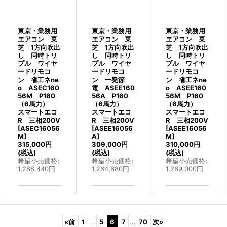
東京・業務用
東京・業務用
東京・業務用
エアコン 東
エアコン 東
エアコン 東
芝 1方向吹出
芝 1方向吹出
芝 1方向吹出
し 同時トリ
し 同時トリ
し 同時トリ
プル ワイヤ
プル ワイヤ
プル ワイヤ
ードリモコ
ードリモコ
ードリモコ
ン 省工ネne
ン 一発節
ン 省工ネne
o ASEC160
電 ASEE160
o ASEE160
56M P160
56A P160
56M P160
（6馬力）
（6馬力）
（6馬力）
スマートエコ
スマートエコ
スマートエコ
R 三相200V
R 三相200V
R 三相200V
[
ASEC16056
[
ASEE16056
[
ASEE16056
M
]
A
]
M
]
315,000
円
309,000
円
310,000
円
(税込)
(税込)
(税込)
希望小売価格
:
希望小売価格
:
希望小売価格
:
1,288,440
円
1,264,680
円
1,269,000
円
«
前
1
...
5
6
7
...
70
次
»