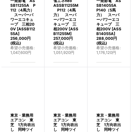
一発節電 AS
省工ネneo
一発節電 AS
SB11255A P
ASSB11255M
SB14055A
112（4馬力）
P112（4馬
P140（5馬
スーパーパ
力） スーパ
力） スーパ
ワーエコキュ
ーパワーエコ
ーパワーエコ
ープ 三相20
キュープ 三
キュープ 三
0V
[
ASSB112
相200V
[
ASS
相200V
[
ASS
55A
]
B11255M
]
B14055A
]
256,000
円
257,000
円
288,000
円
(税込)
(税込)
(税込)
希望小売価格
:
希望小売価格
:
希望小売価格
:
1,047,600
円
1,051,920
円
1,176,120
円
東京・業務用
東京・業務用
東京・業務用
エアコン 東
エアコン 東
エアコン 東
芝 1方向吹出
芝 1方向吹出
芝 1方向吹出
し 同時ツイ
し 同時ツイ
し 同時ツイ