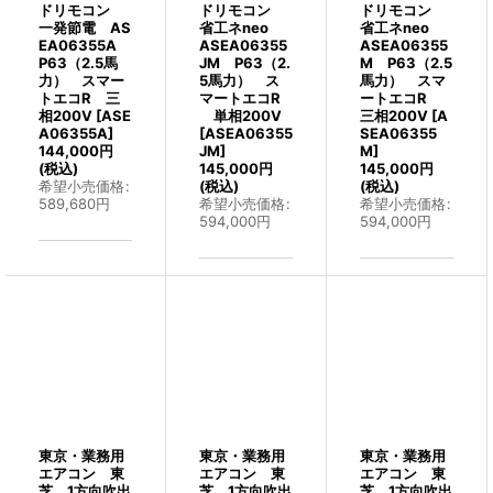
ドリモコン
ドリモコン
ドリモコン
一発節電 AS
省工ネneo
省工ネneo
EA06355A
ASEA06355
ASEA06355
P63（2.5馬
JM P63（2.
M P63（2.5
力） スマー
5馬力） ス
馬力） スマ
トエコR 三
マートエコR
ートエコR
相200V
[
ASE
単相200V
三相200V
[
A
A06355A
]
[
ASEA06355
SEA06355
144,000
円
JM
]
M
]
(税込)
145,000
円
145,000
円
希望小売価格
:
(税込)
(税込)
589,680
円
希望小売価格
:
希望小売価格
:
594,000
円
594,000
円
東京・業務用
東京・業務用
東京・業務用
エアコン 東
エアコン 東
エアコン 東
芝 1方向吹出
芝 1方向吹出
芝 1方向吹出