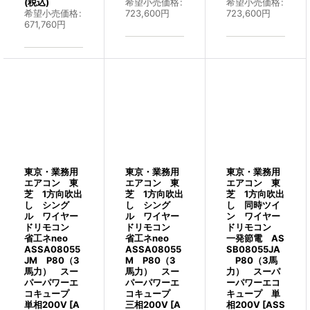
(税込)
希望小売価格
:
希望小売価格
:
希望小売価格
:
723,600
円
723,600
円
671,760
円
東京・業務用
東京・業務用
東京・業務用
エアコン 東
エアコン 東
エアコン 東
芝 1方向吹出
芝 1方向吹出
芝 1方向吹出
し シング
し シング
し 同時ツイ
ル ワイヤー
ル ワイヤー
ン ワイヤー
ドリモコン
ドリモコン
ドリモコン
省工ネneo
省工ネneo
一発節電 AS
ASSA08055
ASSA08055
SB08055JA
JM P80（3
M P80（3
P80（3馬
馬力） スー
馬力） スー
力） スーパ
パーパワーエ
パーパワーエ
ーパワーエコ
コキュープ
コキュープ
キュープ 単
単相200V
[
A
三相200V
[
A
相200V
[
ASS