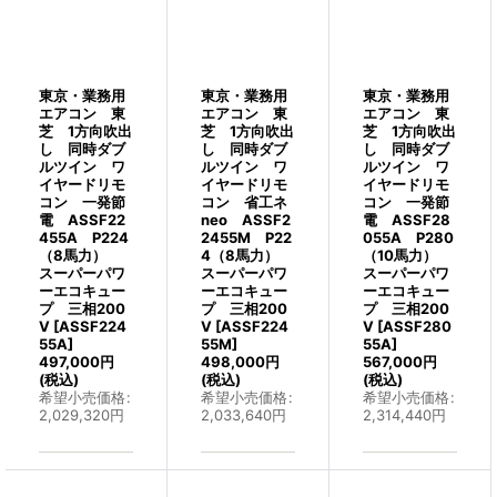
東京・業務用
東京・業務用
東京・業務用
エアコン 東
エアコン 東
エアコン 東
芝 1方向吹出
芝 1方向吹出
芝 1方向吹出
し 同時ダブ
し 同時ダブ
し 同時ダブ
ルツイン ワ
ルツイン ワ
ルツイン ワ
イヤードリモ
イヤードリモ
イヤードリモ
コン 一発節
コン 省工ネ
コン 一発節
電 ASSF22
neo ASSF2
電 ASSF28
455A P224
2455M P22
055A P280
（8馬力）
4（8馬力）
（10馬力）
スーパーパワ
スーパーパワ
スーパーパワ
ーエコキュー
ーエコキュー
ーエコキュー
プ 三相200
プ 三相200
プ 三相200
V
[
ASSF224
V
[
ASSF224
V
[
ASSF280
55A
]
55M
]
55A
]
497,000
円
498,000
円
567,000
円
(税込)
(税込)
(税込)
希望小売価格
:
希望小売価格
:
希望小売価格
:
2,029,320
円
2,033,640
円
2,314,440
円