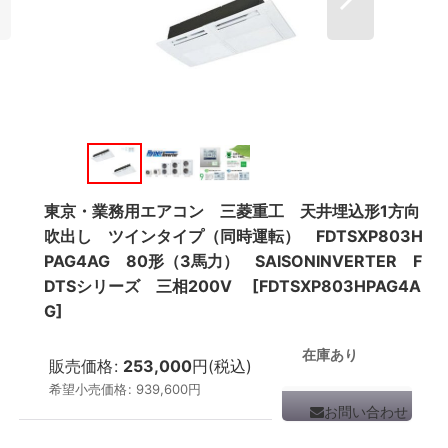
東京・業務用エアコン 三菱重工 天井埋込形1方向
吹出し ツインタイプ（同時運転） FDTSXP803H
PAG4AG 80形（3馬力） SAISONINVERTER F
DTSシリーズ 三相200V
[
FDTSXP803HPAG4A
G
]
在庫あり
販売価格
:
253,000
円
(税込)
希望小売価格
:
939,600
円
お問い合わせ