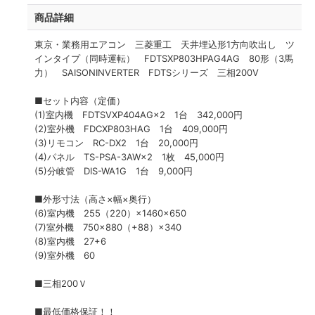
商品詳細
東京・業務用エアコン 三菱重工 天井埋込形1方向吹出し ツ
インタイプ（同時運転） FDTSXP803HPAG4AG 80形（3馬
力） SAISONINVERTER FDTSシリーズ 三相200V
■セット内容（定価）
(1)室内機 FDTSVXP404AG×2 1台 342,000円
(2)室外機 FDCXP803HAG 1台 409,000円
(3)リモコン RC-DX2 1台 20,000円
(4)パネル TS-PSA-3AW×2 1枚 45,000円
(5)分岐管 DIS-WA1G 1台 9,000円
■外形寸法（高さ×幅×奥行）
(6)室内機 255（220）×1460×650
(7)室外機 750×880（+88）×340
(8)室内機 27+6
(9)室外機 60
■三相200Ｖ
■最低価格保証！！