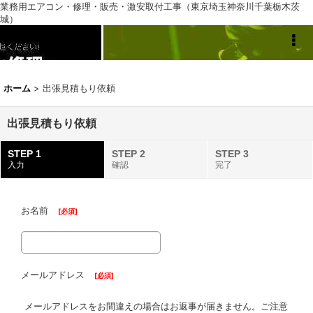
業務用エアコン・修理・販売・激安取付工事（東京埼玉神奈川千葉栃木茨
城）
業務用エアコン専門店
ホーム
>
出張見積もり依頼
出張見積もり依頼
STEP 1
STEP 2
STEP 3
入力
確認
完了
お名前
[
必須
]
メールアドレス
[
必須
]
メールアドレスをお間違えの場合はお返事が届きません。ご注意