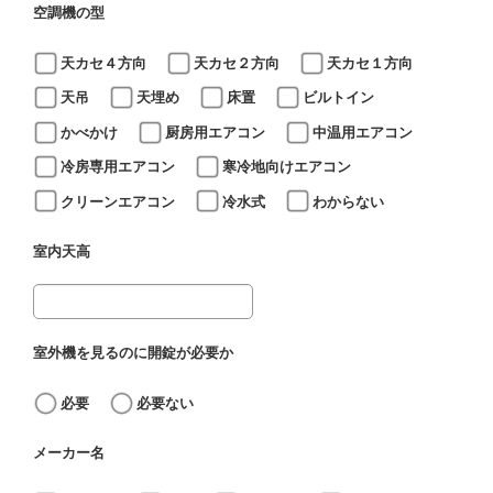
空調機の型
天カセ４方向
天カセ２方向
天カセ１方向
天吊
天埋め
床置
ビルトイン
かべかけ
厨房用エアコン
中温用エアコン
冷房専用エアコン
寒冷地向けエアコン
クリーンエアコン
冷水式
わからない
室内天高
室外機を見るのに開錠が必要か
必要
必要ない
メーカー名