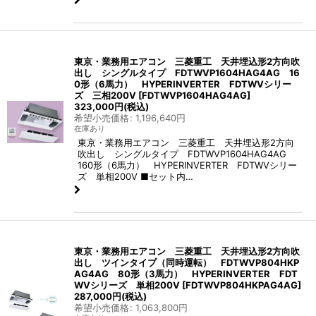
東京・業務用エアコン 三菱重工 天井埋込形2方向吹
出し シングルタイプ FDTWVP1604HAG4AG 16
0形（6馬力） HYPERINVERTER FDTWVシリー
ズ 三相200V
[
FDTWVP1604HAG4AG
]
323,000
円
(税込)
希望小売価格
:
1,196,640
円
在庫あり
東京・業務用エアコン 三菱重工 天井埋込形2方向
吹出し シングルタイプ FDTWVP1604HAG4AG
160形（6馬力） HYPERINVERTER FDTWVシリー
ズ 単相200V ■セット内…
東京・業務用エアコン 三菱重工 天井埋込形2方向吹
出し ツインタイプ（同時運転） FDTWVP804HKP
AG4AG 80形（3馬力） HYPERINVERTER FDT
WVシリーズ 単相200V
[
FDTWVP804HKPAG4AG
]
287,000
円
(税込)
希望小売価格
:
1,063,800
円