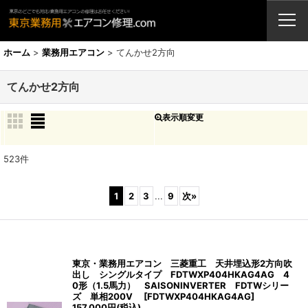
業務用エアコン・修理・販売・激安取付工事（東京埼玉神奈川千葉栃木茨
城）
ホーム
>
業務用エアコン
>
てんかせ2方向
てんかせ2方向
表示順変更
閉じる
表示数
:
523
件
並び順
:
1
2
3
...
9
次
»
絞り込む
東京・業務用エアコン 三菱重工 天井埋込形2方向吹
出し シングルタイプ FDTWXP404HKAG4AG 4
0形（1.5馬力） SAISONINVERTER FDTWシリー
ズ 単相200V
[
FDTWXP404HKAG4AG
]
157,000
円
(税込)