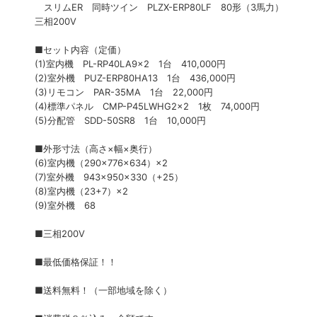
スリムER 同時ツイン PLZX-ERP80LF 80形（3馬力）
三相200V
■セット内容（定価）
(1)室内機 PL-RP40LA9×2 1台 410,000円
(2)室外機 PUZ-ERP80HA13 1台 436,000円
(3)リモコン PAR-35MA 1台 22,000円
(4)標準パネル CMP-P45LWHG2×2 1枚 74,000円
(5)分配管 SDD-50SR8 1台 10,000円
■外形寸法（高さ×幅×奥行）
(6)室内機（290×776×634）×2
(7)室外機 943×950×330（+25）
(8)室内機（23+7）×2
(9)室外機 68
■三相200V
■最低価格保証！！
■送料無料！（一部地域を除く）