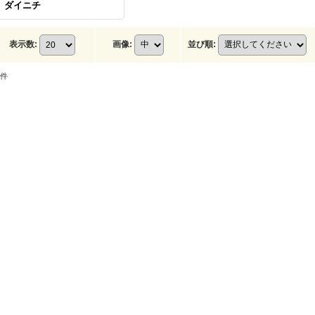
ダイニチ
表示数
:
画像
:
並び順
:
件