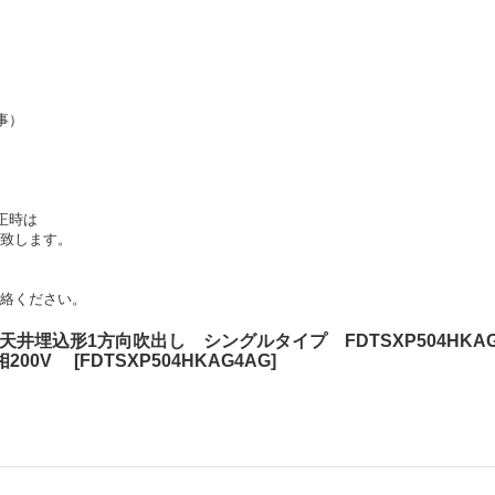
事）
正時は
致します。
絡ください。
埋込形1方向吹出し シングルタイプ FDTSXP504HKAG4
相200V
[
FDTSXP504HKAG4AG
]