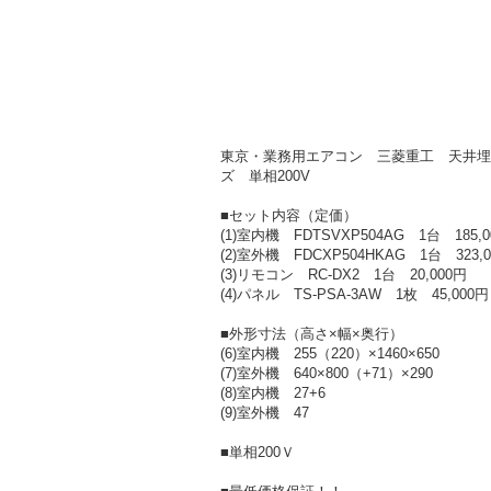
東京・業務用エアコン 三菱重工 天井埋込形1
ズ 単相200V
■セット内容（定価）
(1)室内機 FDTSVXP504AG 1台 185,0
(2)室外機 FDCXP504HKAG 1台 323,
(3)リモコン RC-DX2 1台 20,000円
(4)パネル TS-PSA-3AW 1枚 45,000円
■外形寸法（高さ×幅×奥行）
(6)室内機 255（220）×1460×650
(7)室外機 640×800（+71）×290
(8)室内機 27+6
(9)室外機 47
■単相200Ｖ