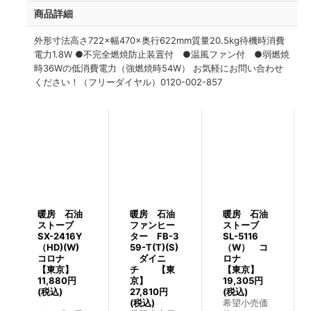
商品詳細
外形寸法高さ722×幅470×奥行622mm質量20.5kg待機時消費
電力1.8W ●不完全燃焼防止装置付 ●温風ファン付 ●弱燃焼
時36Wの低消費電力（強燃焼時54W） お気軽にお問い合わせ
ください！（フリーダイヤル）0120-002-857
暖房 石油
暖房 石油
暖房 石油
ストーブ
ファンヒー
ストーブ
SX-2416Y
ター FB-3
SL-5116
（HD)(W)
59-T(T)(S)
（W） コ
コロナ
ダイニ
ロナ
【東京】
チ 【東
【東京】
11,880
円
京】
19,305
円
(税込)
27,810
円
(税込)
(税込)
希望小売価