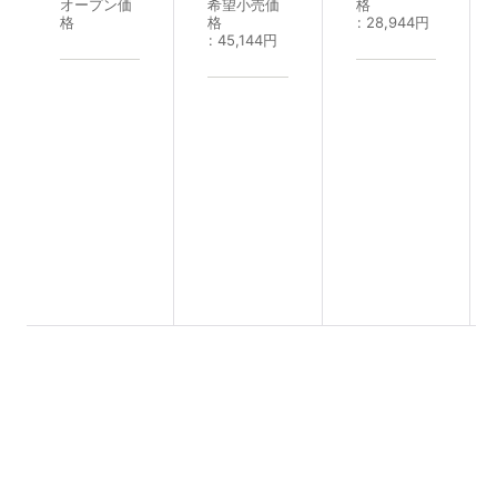
オープン価
希望小売価
格
格
格
:
28,944
円
:
45,144
円