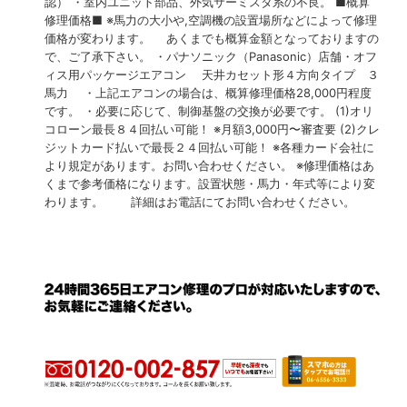
認） ・室内ユニット部品、外気サーミスタ系の不良。 ■概算
修理価格■ ※馬力の大小や,空調機の設置場所などによって修理
価格が変わります。 あくまでも概算金額となっておりますの
で、ご了承下さい。 ・パナソニック（Panasonic）店舗・オフ
ィス用パッケージエアコン 天井カセット形４方向タイプ ３
馬力 ・上記エアコンの場合は、概算修理価格28,000円程度
です。 ・必要に応じて、制御基盤の交換が必要です。 (1)オリ
コローン最長８４回払い可能！ ※月額3,000円〜審査要 (2)クレ
ジットカード払いで最長２４回払い可能！ ※各種カード会社に
より規定があります。お問い合わせください。 ※修理価格はあ
くまで参考価格になります。設置状態・馬力・年式等により変
わります。 詳細はお電話にてお問い合わせください。