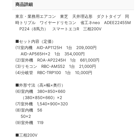
商品詳細
東京・業務用エアコン 東芝 天井理込形 ダクトタイプ 同
時トリプル ワイヤードリモコン 省工ネneo ADEE22455M
P224（8馬力） スマートエコR 三相200V
■セット内容（定価）
(1)室内機 AID-AP1125H 1台 209,000円
AID-AP565H×2 1台 354,000円
(2)室外機 ROA-AP2245H 1台 661,000円
(3)リモコン RBC-AMS52 1台 21,000円
(4)分岐管 RBC-TRP100 1台 10,000円
■外形寸法（高×幅×奥行）
(6)室内機 380×850×660
（380×850×660）×2
(7)室外機 1,540×900×320
(8)室内機 56
50×2
(9)室外機 119
■三相200V