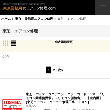
業務用エアコン・修理・販売・激安取付工事（東京埼玉神奈川千葉栃木茨
城）
ホーム
>
東京・業務用エアコン修理
>
東芝 エアコン修理
東芝 エアコン修理
表示順変更
閉じる
表示数
:
120
件
並び順
:
1
2
次
»
絞り込む
東芝 パッケージエアコン エラーコード：E01 「リ
モコン間通信異常」（リモコン側検出） 【室内機】
[
東芝エアコン・クーラー修理工事・Ｅ０１
]
在庫あり