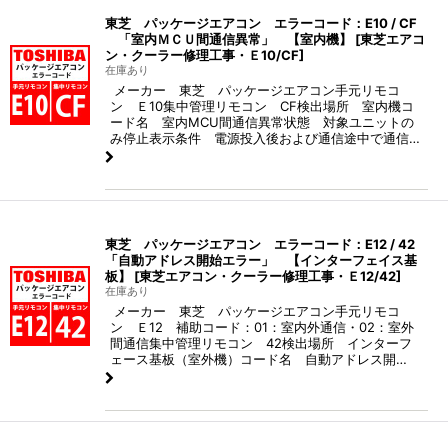
東芝 パッケージエアコン エラーコード：E10 / CF
「室内ＭＣＵ間通信異常」 【室内機】
[
東芝エアコ
ン・クーラー修理工事・Ｅ10/CF
]
在庫あり
メーカー 東芝 パッケージエアコン手元リモコ
ン Ｅ10集中管理リモコン CF検出場所 室内機コ
ード名 室内MCU間通信異常状態 対象ユニットの
み停止表示条件 電源投入後および通信途中で通信…
東芝 パッケージエアコン エラーコード：E12 / 42
「自動アドレス開始エラー」 【インターフェイス基
板】
[
東芝エアコン・クーラー修理工事・Ｅ12/42
]
在庫あり
メーカー 東芝 パッケージエアコン手元リモコ
ン Ｅ12 補助コード：01：室内外通信・02：室外
間通信集中管理リモコン 42検出場所 インターフ
ェース基板（室外機）コード名 自動アドレス開…