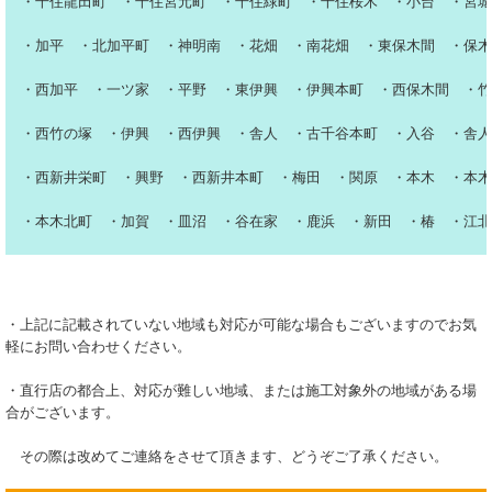
・千住龍田町 ・千住宮元町 ・千住緑町 ・千住桜木 ・小台 ・宮城
・加平 ・北加平町 ・神明南 ・花畑 ・南花畑 ・東保木間 ・保木
・西加平 ・一ツ家 ・平野 ・東伊興 ・伊興本町 ・西保木間 ・竹
・西竹の塚 ・伊興 ・西伊興 ・舎人 ・古千谷本町 ・入谷 ・舎人
・西新井栄町 ・興野 ・西新井本町 ・梅田 ・関原 ・本木 ・本木
・本木北町 ・加賀 ・皿沼 ・谷在家 ・鹿浜 ・新田 ・椿 ・江北
・上記に記載されていない地域も対応が可能な場合もございますのでお気
軽にお問い合わせください。
・直行店の都合上、対応が難しい地域、または施工対象外の地域がある場
合がございます。
その際は改めてご連絡をさせて頂きます、どうぞご了承ください。