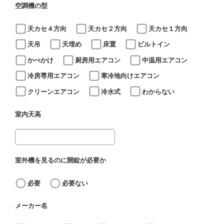
空調機の型
天カセ４方向
天カセ２方向
天カセ１方向
天吊
天埋め
床置
ビルトイン
かべかけ
厨房用エアコン
中温用エアコン
冷房専用エアコン
寒冷地向けエアコン
クリーンエアコン
冷水式
わからない
室内天高
室外機を見るのに開錠が必要か
必要
必要ない
メーカー名