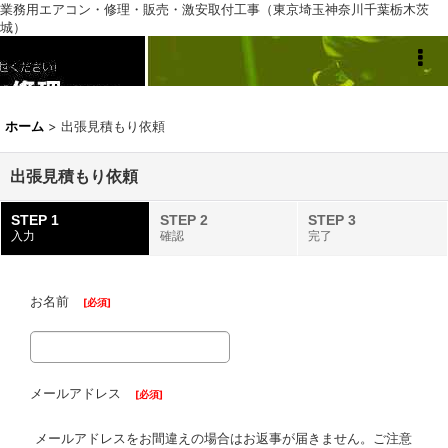
業務用エアコン・修理・販売・激安取付工事（東京埼玉神奈川千葉栃木茨
城）
業務用エアコン専門店
ホーム
>
出張見積もり依頼
出張見積もり依頼
STEP 1
STEP 2
STEP 3
入力
確認
完了
お名前
[
必須
]
メールアドレス
[
必須
]
メールアドレスをお間違えの場合はお返事が届きません。ご注意