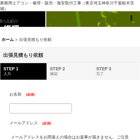
業務用エアコン・修理・販売・激安取付工事（東京埼玉神奈川千葉栃木茨
城）
業務用エアコン専門店
ホーム
>
出張見積もり依頼
出張見積もり依頼
STEP 1
STEP 2
STEP 3
入力
確認
完了
お名前
[
必須
]
メールアドレス
[
必須
]
メールアドレスをお間違えの場合はお返事が届きません。ご注意