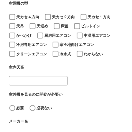
空調機の型
天カセ４方向
天カセ２方向
天カセ１方向
天吊
天埋め
床置
ビルトイン
かべかけ
厨房用エアコン
中温用エアコン
冷房専用エアコン
寒冷地向けエアコン
クリーンエアコン
冷水式
わからない
室内天高
室外機を見るのに開錠が必要か
必要
必要ない
メーカー名