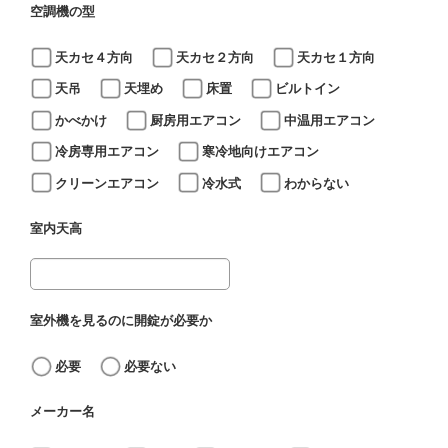
空調機の型
天カセ４方向
天カセ２方向
天カセ１方向
天吊
天埋め
床置
ビルトイン
かべかけ
厨房用エアコン
中温用エアコン
冷房専用エアコン
寒冷地向けエアコン
クリーンエアコン
冷水式
わからない
室内天高
室外機を見るのに開錠が必要か
必要
必要ない
メーカー名