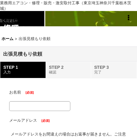
業務用エアコン・修理・販売・激安取付工事（東京埼玉神奈川千葉栃木茨
城）
業務用エアコン専門店
ホーム
>
出張見積もり依頼
出張見積もり依頼
STEP 1
STEP 2
STEP 3
入力
確認
完了
お名前
[
必須
]
メールアドレス
[
必須
]
メールアドレスをお間違えの場合はお返事が届きません。ご注意